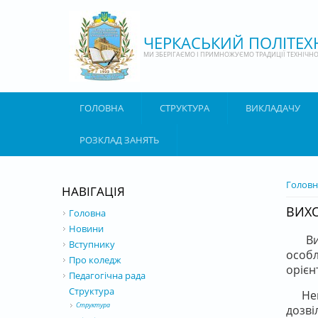
Перейти до основного матеріалу
ЧЕРКАСЬКИЙ ПОЛІТЕ
МИ ЗБЕРІГАЄМО І ПРИМНОЖУЄМО ТРАДИЦІЇ ТЕХНІЧНОЇ
ГОЛОВНА
СТРУКТУРА
ВИКЛАДАЧУ
РОЗКЛАД ЗАНЯТЬ
ВИ Є 
Головн
НАВІГАЦІЯ
ВИХО
Головна
Новини
В
Вступнику
особл
Про коледж
орієн
Педагогічна рада
Структура
Немо
Структура
дозві