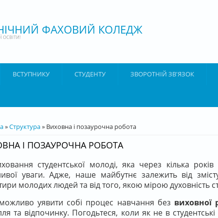
ХНІЧНИЙ ФАХОВИЙ КОЛЕДЖ
 ОСВІТИ!
ВСТУПНИКУ
СТУДЕНТУ
ЗВОРОТНІЙ ЗВ'ЯЗОК
ТУТ
а
»
Структура
» Виховна і позаурочна робота
ВНА І ПОЗАУРОЧНА РОБОТА
иховання студентської молоді, яка через кілька років
ивої уваги. Адже, наше майбутнє залежить від змісту
тири молодих людей та від того, якою мірою духовність с
жливо уявити собі процес навчання без
виховної 
лля та відпочинку. Погодьтеся, коли як не в студентсь