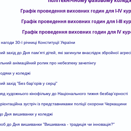
політехнічному фаховому коледжі
Графік проведення виховних годин для І-ІV курсі
Графік проведення виховних годин для І-ІІІ курс
Графік проведення виховних годин для ІV курсі
 нагоди 30-ї річниці Конституції України
ий захід до Дня пам’яті дітей, які загинули внаслідок збройної агресі
льний анімаційний ролик про небезпеку зачепінгу
одяки у коледжі
ий захід "Без бар'єрів у серці"
яд художнього кінофільму до Національного тижня безбар’єрності
ієнтаційна зустріч із представниками поліції охорони Черкащини
до Дня вишиванки у коледжі
б до Дня вишиванки "Вишиванка - традиція чи інновація?"