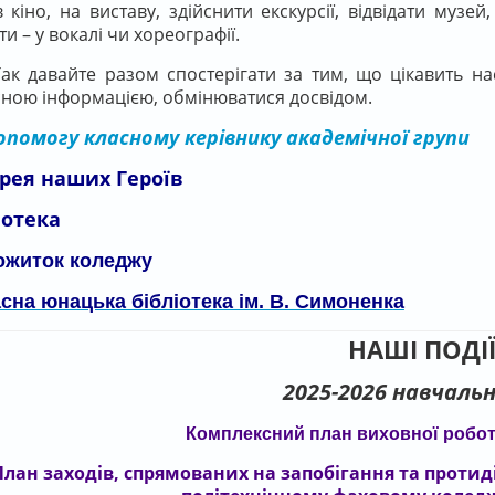
в кіно, на виставу, здійснити екскурсії, відвідати музей
ти – у вокалі чи хореографії.
авайте разом спостерігати за тим, що цікавить нас
сною інформацією, обмінюватися досвідом.
опомогу класному керівнику академічної групи
рея наших Героїв
іотека
ожиток коледжу
сна юнацька бібліотека ім. В. Симоненк
а
НАШІ ПОДІ
2025-2026 навчальн
Комплексний план виховної роботи
План заходів, спрямованих на запобігання та протид