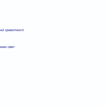
ої грамотності
яних свят