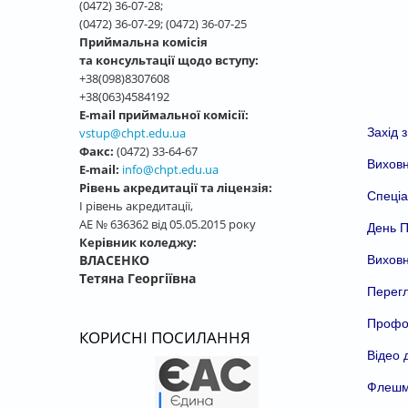
(0472) 36-07-28;
(0472) 36-07-29; (0472) 36-07-25
Приймальна комісія
та консультації щодо вступу:
+38(098)8307608
+38(063)4584192
E-mail приймальної комісії:
vstup@chpt.edu.ua
Захід з
Факс:
(0472) 33-64-67
Виховн
E-mail:
info@chpt.edu.ua
Рівень акредитації та ліцензія:
Спеціа
І рівень акредитації,
АЕ № 636362 від 05.05.2015 року
День П
Керівник коледжу:
ВЛАСЕНКО
Виховн
Тетяна Георгіївна
Перегл
Профор
КОРИСНІ ПОСИЛАННЯ
Відео 
Флешмо