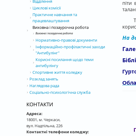
Відділення
піти 
Циклові комісії
талан
Практичне навчання та
Так д
працевлаштування
кори
Виховна і позаурочна робота
Виховна і позаурочна робота
На д
Нормативно-правові документи
Інформаційно-профілактичні заходи
Гале
"Антибулінг"
Бібл
Корисні посилання щодо теми
антибулінгу
Гурт
Спортивне життя коледжу
Розклад занять
Обла
Наглядова рада
Соціально-психологічна служба
КОНТАКТИ
Адреса:
18001, м. Черкаси,
вул. Надпільна, 226
Контактні телефони коледжу: