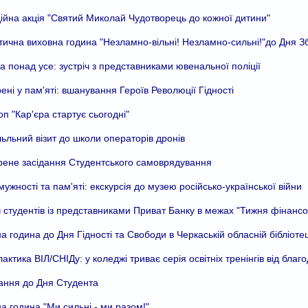
ійна акція "Святий Миколай Чудотворець до кожної дитини"
тична виховна година "Незламно-вільні! Незламно-сильні!"до Дня 
а понад усе: зустріч з представниками ювенальної поліції
ені у пам'яті: вшанування Героїв Революції Гідності
п "Кар'єра стартує сьогодні"
ьльний візит до школи операторів дронів
ене засідання Студентського самоврядування
мужності та пам'яті: екскурсія до музею російсько-української війни
ч студентів із представниками Приват Банку в межах "Тижня фінансо
а година до Дня Гідності та Свободи в Черкаській обласній бібліот
актика ВІЛ/СНІДу: у коледжі триває серія освітніх тренінгів від благо
ання до Дня Студента
а година "Ми сильні - ми разом!"