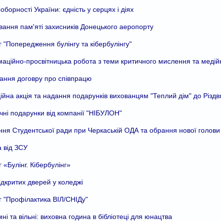
оборності України: єдність у серцях і діях
ання пам'яті захисників Донецького аеропорту
г "Попередження булінгу та кібербулінгу"
аційно-просвітницька робота з теми критичного мислення та медійн
ання договру про співпрацю
ійна акція та надання подарунків вихованцям "Теплий дім" до Різдв
чні подарунки від компанії "НІБУЛОН"
ння Студентської ради при Черкаській ОДА та обрання нової голови
 від ЗСУ
г «Булінг. Кібербулінг»
ідкритих дверей у коледжі
г "Профілактика ВІЛ/СНІДу"
ні та вільні: виховна година в бібліотеці для юнацтва