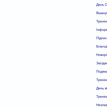
День С
Вшанув
Тренін
Інформ
Підпис
Благод
Новорі
Засіда
Подяка
Тренін
День в
Тренін
Незлам