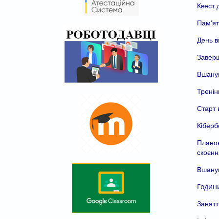
Квест 
Пам'ят
День в
Заверш
Вшанув
Тренін
Старт 
Кіберб
Планов
скоєнн
Вшанув
Години
Занятт