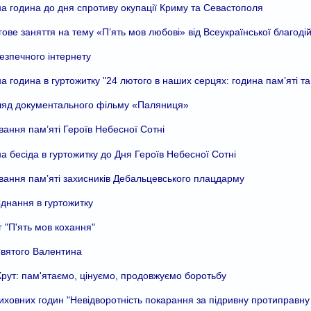
а година до дня спротиву окупації Криму та Севастополя
гове заняття на тему «П’ять мов любові» від Всеукраїнської благодій
езпечного інтернету
а година в гуртожитку "24 лютого в наших серцях: година пам’яті та
ляд документального фільму «Паляниця»
ання пам’яті Героїв Небесної Сотні
а бесіда в гуртожитку до Дня Героїв Небесної Сотні
ання пам’яті захисників Дебальцевського плацдарму
днання в гуртожитку
г "П'ять мов кохання"
вятого Валентина
Крут: пам'ятаємо, цінуємо, продовжуємо боротьбу
иховних годин "Невідворотність покарання за підривну протиправну 