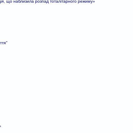
дія, що наблизила розпад тоталітарного режиму»
ття"
»