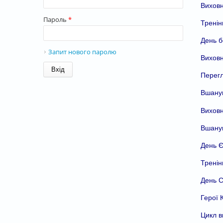
Виховн
Пароль
*
Тренін
День б
Запит нового паролю
Виховн
Перег
Вшанув
Виховн
Вшанув
День Є
Тренін
День С
Герої 
Цикл в