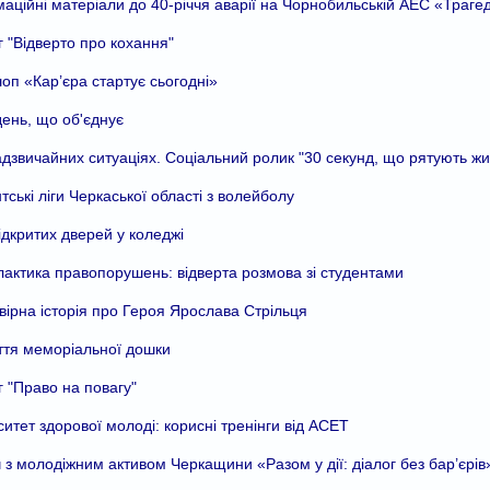
аційні матеріали до 40-річчя аварії на Чорнобильській АЕС «Траге
г "Відверто про кохання"
оп «Кар’єра стартує сьогодні»
ень, що об'єднує
надзвичайних ситуаціях. Соціальний ролик "30 секунд, що рятують жи
тські ліги Черкаської області з волейболу
ідкритих дверей у коледжі
актика правопорушень: відверта розмова зі студентами
ірна історія про Героя Ярослава Стрільця
ття меморіальної дошки
г "Право на повагу"
ситет здорової молоді: корисні тренінги від АСЕТ
ч з молодіжним активом Черкащини «Разом у дії: діалог без бар’єрів