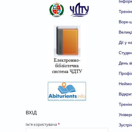
Інформ
Тренін
Ворк-ш
Великд
Дії у 
Студен
День в
Профіл
Неймов
Відкри
Тренін
ВХІД
Універ
Ім'я користувача
*
Зустрі