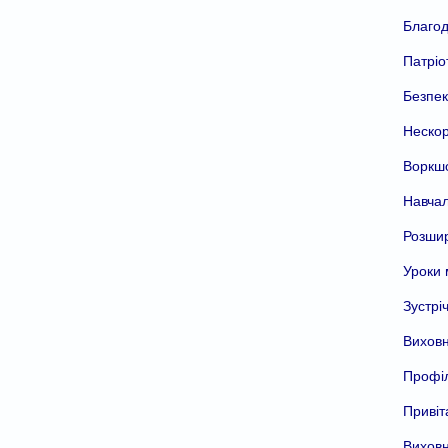
Благод
Патріо
Безпек
Нескор
Воркшо
Навчал
Розшир
Уроки 
Зустрі
Виховн
Профіл
Привіт
Виховн