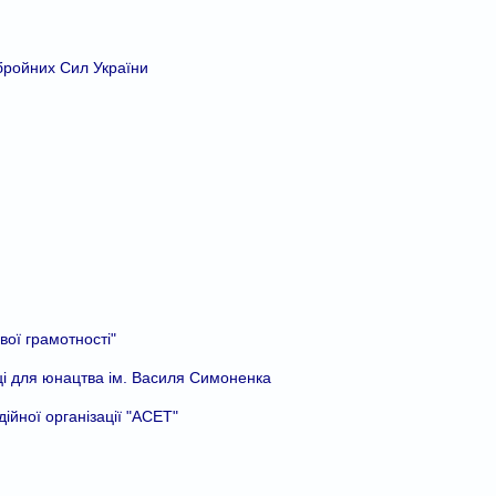
Збройних Сил України
вої грамотності"
еці для юнацтва ім. Василя Симоненка
дійної організації "АСЕТ"