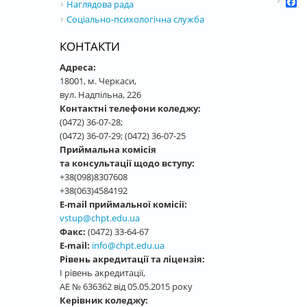
F
Наглядова рада
Соціально-психологічна служба
КОНТАКТИ
Адреса:
18001, м. Черкаси,
вул. Надпільна, 226
Контактні телефони коледжу:
(0472) 36-07-28;
(0472) 36-07-29; (0472) 36-07-25
Приймальна комісія
та консультації щодо вступу:
+38(098)8307608
+38(063)4584192
E-mail приймальної комісії:
vstup@chpt.edu.ua
Факс:
(0472) 33-64-67
E-mail:
info@chpt.edu.ua
Рівень акредитації та ліцензія:
І рівень акредитації,
АЕ № 636362 від 05.05.2015 року
Керівник коледжу: