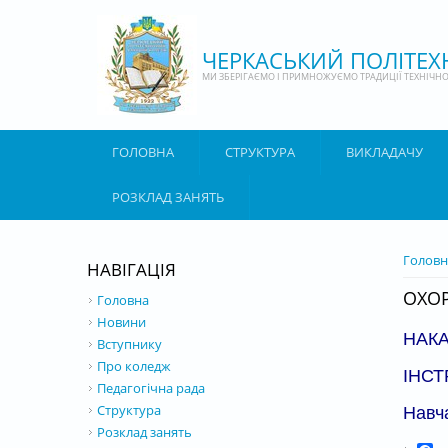
Перейти до основного матеріалу
ЧЕРКАСЬКИЙ ПОЛІТЕ
МИ ЗБЕРІГАЄМО І ПРИМНОЖУЄМО ТРАДИЦІЇ ТЕХНІЧНОЇ
ГОЛОВНА
СТРУКТУРА
ВИКЛАДАЧУ
РОЗКЛАД ЗАНЯТЬ
ВИ Є 
Головн
НАВІГАЦІЯ
ОХОР
Головна
Новини
НАК
Вступнику
Про коледж
ІНСТ
Педагогічна рада
Структура
Навча
Розклад занять