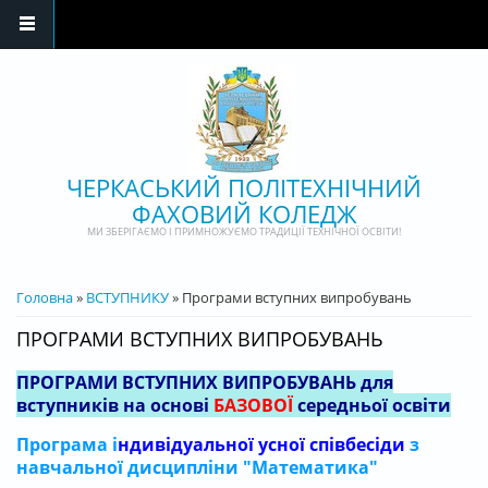
Перейти до основного матеріалу
ЧЕРКАСЬКИЙ ПОЛІТЕХНІЧНИЙ
ФАХОВИЙ КОЛЕДЖ
МИ ЗБЕРІГАЄМО І ПРИМНОЖУЄМО ТРАДИЦІЇ ТЕХНІЧНОЇ ОСВІТИ!
ВИ Є ТУТ
Головна
»
ВСТУПНИКУ
» Програми вступних випробувань
ПРОГРАМИ ВСТУПНИХ ВИПРОБУВАНЬ
ПРОГРАМИ ВСТУПНИХ ВИПРОБУВАНЬ для
вступників на основі
БАЗОВОЇ
середньої освіти
Програма і
ндивідуальної усної співбесіди
з
навчальної дисципліни "Математика"